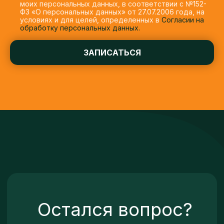
моих персональных данных, в соответствии с №152-
конфиденциальности
ФЗ «О персональных данных» от 27.07.2006 года, на
условиях и для целей, определенных в
Согласии на
обработку персональных данных.
При копировании информации ссылка на
источник обязательна.
АНО «Школа искусств Бит Соул Степ (Ритмичный
ЗАПИСАТЬСЯ
шаг души)»,
ИНН\КПП 7727434331\772701001,
ОГРН 1197700017085
© 2007-2025 «BeatSoulStep». Все права защищены.