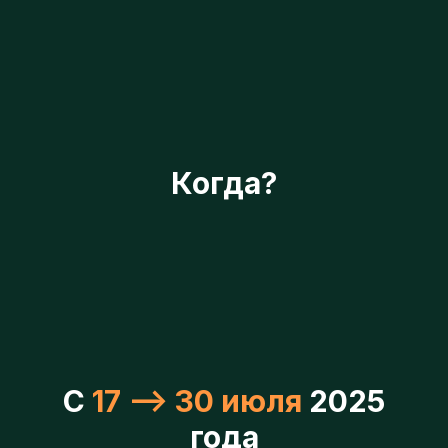
Когда?
Берёзовая роща
База, дом отдыха в Москве и Московской области
С
17 -->
30 июля
2025
года