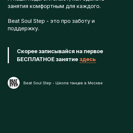
л
Скорее записывайся на первое
БЕСПЛАТНОЕ занятие
здесь
о
Beat Soul Step - Школа танцев в Москве
г
п