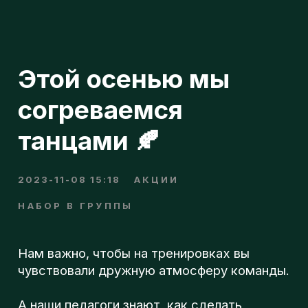
Этой осенью мы
согреваемся
танцами 🍂
2023-11-08 15:18
АКЦИИ
НАБОР В ГРУППЫ
н
Нам важно, чтобы на тренировках вы
чувствовали дружную атмосферу команды.
п
А наши педагоги знают, как сделать
занятия комфортным для каждого.
о
Beat Soul Step - это про заботу и
поддержку.