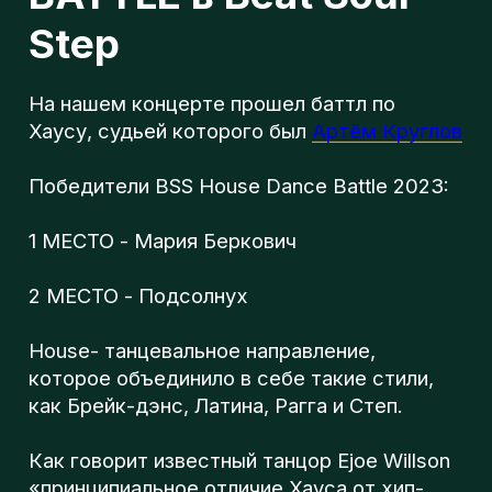
л
Победители BSS House Dance Battle 2023:
1 МЕСТО - Мария Беркович
о
2 МЕСТО - Подсолнух
г
House- танцевальное направление,
которое объединило в себе такие стили,
как Брейк-дэнс, Латина, Рагга и Степ.
п
Как говорит известный танцор Ejoe Willson
«принципиальное отличие Хауса от хип-
хопа в том, что в хип-хопе тело
подчиняется ритму/биту, а в хаусе правит
музыка»
Beat Soul Step - Школа танцев в Москве
06.01.2024
ИНТЕРЕСНОЕ
МЕРОПРИЯТИЯ
КОНЦЕРТЫ