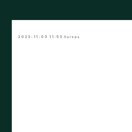
ЛЕТНИЕ ТАНЦЕВАЛЬ
2023-11-03 11:53
Лагерь
Каждое лето Beat Soul Step отправляется н
активный отдых в компании друзей, но и от
Что вас ждет❓
- 3-х разовое питание
- проживание 4-5 человек
- ежедневные тренировки
- танцевальные мероприятии, выступления и
- отдых под теплым солнцем на Азовском 
ГДЕ?
Спортивно-туристический комплекс Азов