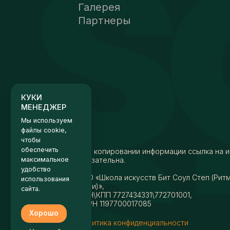
Галерея
Партнеры
КУКИ
МЕНЕДЖЕР
Мы используем
файлы cookie,
чтобы
обеспечить
максимальное
удобство
использования
сайта.
При копировании информации ссылка на и
Хорошо
обязательна.
Настройки
АНО «Школа искусств Бит Соул Степ (Рит
души)»,
ИНН\КПП 7727434331\772701001,
ОГРН 1197700017085
Политика конфиденциальности