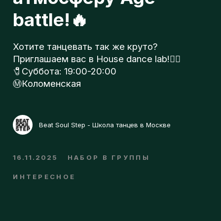
л
🧷Суббота: 19:00-20:00
Ⓜ️Коломенская
о
Beat Soul Step - Школа танцев в Москве
г
16.11.2025
НАБОР В ГРУППЫ
ИНТЕРЕСНОЕ
п