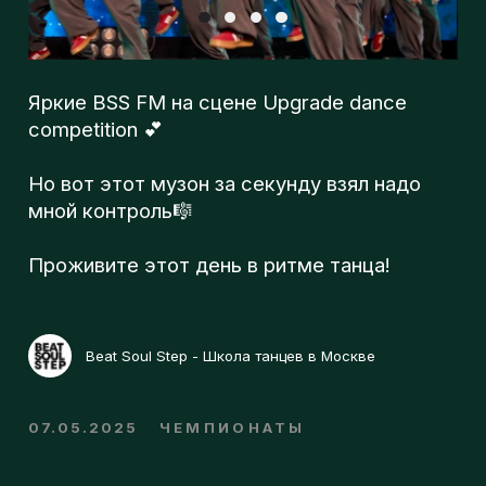
л
Но вот этот музон за секунду взял надо
мной контроль🎼
о
Проживите этот день в ритме танца!
г
Beat Soul Step - Школа танцев в Москве
п
07.05.2025
ЧЕМПИОНАТЫ