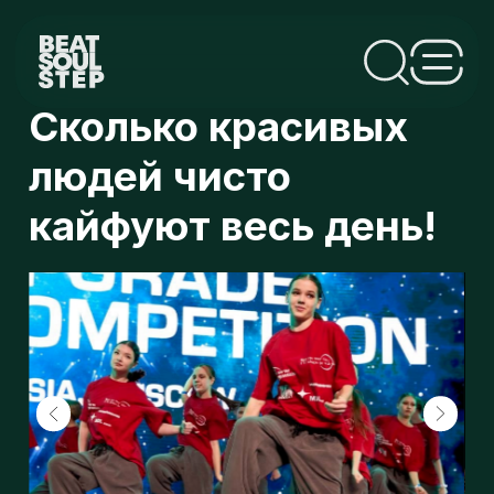
Сколько красивых
людей чисто
кайфуют весь день!
н
п
о
Яркие BSS FM на сцене Upgrade dance
competition 💕