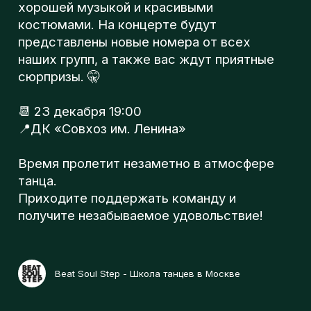
л
📆 23 декабря 19:00
📍ДК «Совхоз им. Ленина»
о
Время пролетит незаметно в атмосфере
танца.
Приходите поддержать команду и
г
получите незабываемое удовольствие!
п
Beat Soul Step - Школа танцев в Москве