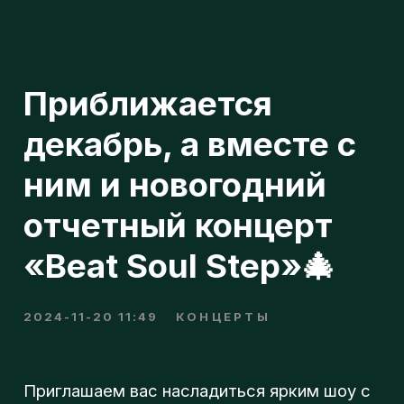
Приближается
декабрь, а вместе с
ним и новогодний
отчетный концерт
«Beat Soul Step»🎄
н
2024-11-20 11:49
КОНЦЕРТЫ
п
Приглашаем вас насладиться ярким шоу с
хорошей музыкой и красивыми
костюмами. На концерте будут
о
представлены новые номера от всех
наших групп, а также вас ждут приятные
сюрпризы. 🤫