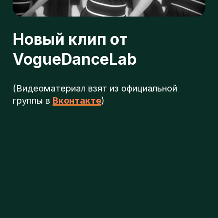
л
(Видеоматериал взят из официальной
группы в
Вконтакте
)
о
г
п