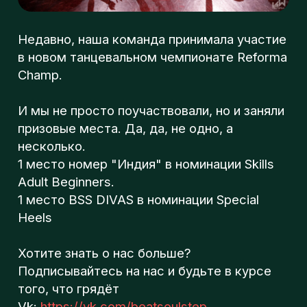
л
И мы не просто поучаствовали, но и заняли
призовые места. Да, да, не одно, а
несколько.
о
1 место номер "Индия" в номинации Skills
Adult Beginners.
1 место BSS DIVAS в номинации Special
г
Heels
Хотите знать о нас больше?
п
Подписывайтесь на нас и будьте в курсе
того, что грядёт
Vk:
https://vk.com/beatsoulstep
Instagram:
https://www.instagram.com/beatsoulstep/
TikTok:
https://www.tiktok.com/@beatsoulstep?
Beat Soul Step - Школа танцев в Москве
ЧЕМПИОНАТЫ
2022-04-16 14:39