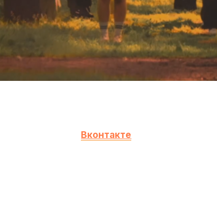
ый клип от группы
альной группы в
Вконтакте
)
ти что-то важное именно ему. Со своим