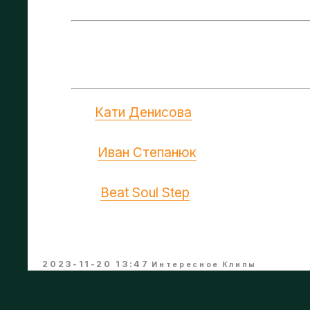
героем и своей историей.
Choreo:
Кати Денисова
Camera:
Иван Степанюк
Dancers:
Beat Soul Step
Music: ANNA - «ОДА»
Beat Soul Step - Школа танцев в Москве
2023-11-20 13:47
Интересное
Клипы