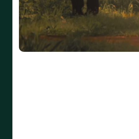
🍂Невероятно красив
BSS PRO 18-
Клип "ОДА" (Видеоматериал взят из офици
В клипе «ОДА» каждый зритель сможет най