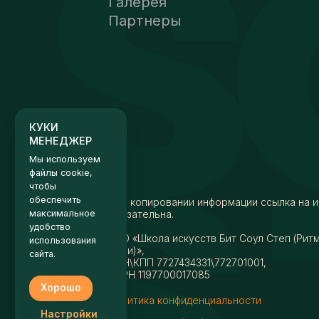
Галерея
Партнеры
КУКИ
МЕНЕДЖЕР
Мы используем
файлы cookie,
чтобы
обеспечить
максимальное
удобство
использования
сайта.
Хорошо
При копировании информации ссылка на и
Настройки
обязательна.
АНО «Школа искусств Бит Соул Степ (Рит
души)»,
ИНН\КПП 7727434331\772701001,
ОГРН 1197700017085
Политика конфиденциальности