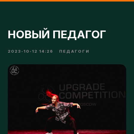
НОВЫЙ ПЕДАГОГ
2023-10-12 14:26
ПЕДАГОГИ
н
п
о
Рады сообщить вам что в нашем
дружном коллективе
пополнение - новый