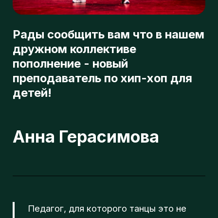
л
преподаватель по хип-хоп для
детей!
о
Анна Герасимова
г
п
Педагог, для которого танцы это не
просто хобби, а главная часть жизни.
О преподавателе
Аня занимается танцами 7 лет. Участвует в
различный конкурсах, выступлениях и
съемках. Продолжает развивать себя в
различных направлениях вместе с Beat