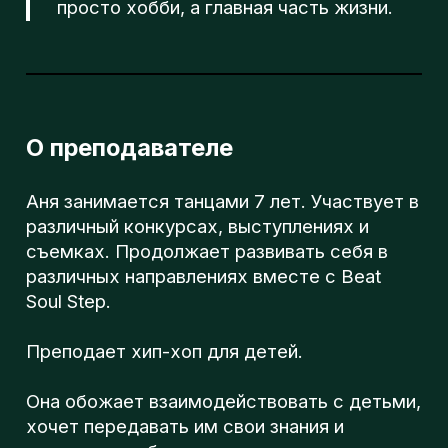
Soul Step.
Преподает хип-хоп для детей.
Она обожает взаимодействовать с детьми,
хочет передавать им свои знания и
прививать любовь к танцам.
Подробнее о преподавателе
тут
Что? Где? Когда?
м. Чертаново
BSS BABIES (4-6 лет)
Понедельник и Среда
17:00-18:00
🔥Записаться на
бесплатное
пробное
занятие
можно тут