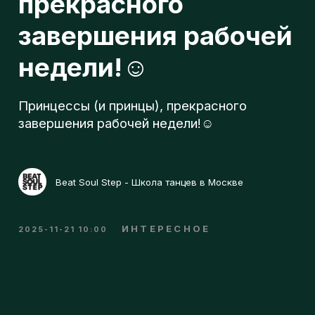
л
Принцессы (и принцы), прекрасного
завершения рабочей недели!☺️
о
Beat Soul Step - Школа танцев в Москве
г
ИНТЕРЕСНОЕ
2025-11-21 10:00
п