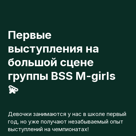
Первые
выступления на
большой сцене
группы BSS M-girls
💫
н
Девочки занимаются у нас в школе первый
год, но уже получают незабываемый опыт
п
выступлений на чемпионатах!
Маленькие шаги к большим победам
о
Beat Soul Step - Школа танцев в Москве