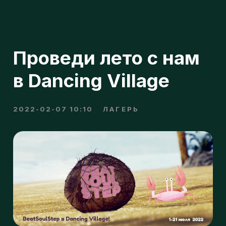
Проведи лето с нам
в Dancing Village
2022-02-07 10:10
ЛАГЕРЬ
н
п
Ещё не знаешь, где провести это лето?
о
Поехали с нами в Dancing Village!
Тебя ждут три недели моря, солнца,