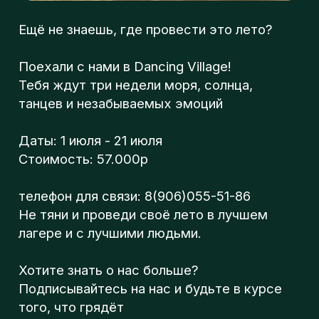
л
танцев и незабываемых эмоций
Даты: 1 июля - 21 июля
Стоимость: 57.000р
о
телефон для связи: 8(906)055-51-86
Не тяни и проведи своё лето в лучшем
г
лагере и с лучшими людьми.
Хотите знать о нас больше?
п
Подписывайтесь на нас и будьте в курсе
того, что грядёт
Vk:
https://vk.com/beatsoulstep
Instagram:
https://www.instagram.com/beatsoulstep/
TikTok:
https://www.tiktok.com/@beatsoulstep?
Beat Soul Step - Школа танцев в Москве