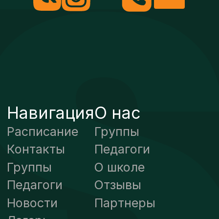
Сайт разработан · Ali Minds
Согласие на обработку персональных
данных
Политика
конфиденциальности
При копировании информации ссылка на
источник обязательна.
АНО «Школа искусств Бит Соул Степ (Ритмичный
КУКИ МЕНЕДЖЕР
шаг души)»,
ИНН\КПП 7727434331\772701001,
Мы используем файлы cookie, чтобы обеспечить
ОГРН 1197700017085
максимальное удобство использования сайта.
© 2007-2025 «BeatSoulStep». Все права защищены.
Хорошо
Настройки