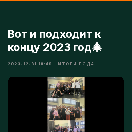
Вот и подходит к
концу 2023 год🎄
2023-12-31 18:49
ИТОГИ ГОДА
н
п
о
В этом году мы:
•Открыли новые филиалы около станции