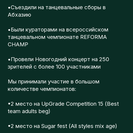
количестве чемпионатов:
•2 место на UpGrade Competition 15 (Best
team adults beg)
•2 место на Sugar fest (All styles mix age)
•3 место на Sugar fest (Best dance adults
beg)
•3 место на UpGrade Competition 16 (Best
duet juniors beg)
Спасибо каждому, кто был с нами в этом
году: ученики, педагоги, родители, друзья.
Пусть следующий год станет для вас
счастливым, полным чудесных моментов,
ярких воспоминаний и конечно же танцев!
Всех с наступающим Новым годом!!