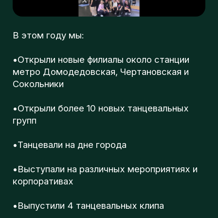
л
метро Домодедовская, Чертановская и
Сокольники
•Открыли более 10 новых танцевальных
о
групп
•Танцевали на дне города
г
•Выступали на различных мероприятиях и
корпоративах
п
•Выпустили 4 танцевальных клипа
•Съездили на танцевальные сборы в
Абхазию
•Были кураторами на всероссийском
танцевальном чемпионате REFORMA
CHAMP
•Провели Новогодний концерт на 250
зрителей с более 100 участниками
Мы принимали участие в большом