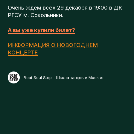
л
ИНФОРМАЦИЯ О НОВОГОДНЕМ
КОНЦЕРТЕ
о
Beat Soul Step - Школа танцев в Москве
г
п