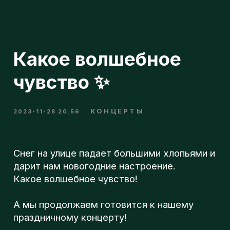
Какое волшебное
чувство ✨
КОНЦЕРТЫ
2023-11-28 20:56
Снег на улице падает большими хлопьями и
дарит нам новогодние настроение.
н
Какое волшебное чувство!
А мы продолжаем готовится к нашему
праздничному концерту!
п
Очень ждем всех 29 декабря в 19:00 в ДК
РГСУ м. Сокольники.
о
А вы уже купили билет?