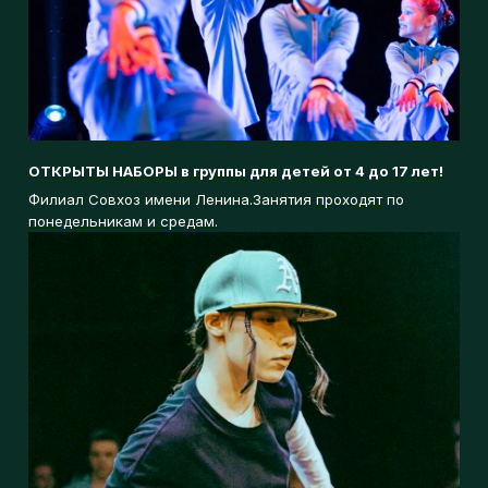
Вернемся в атмосферу Age battle!🔥
Хотите танцевать так же круто?
Приглашаем вас в House dance lab!👇🏻
🧷Суббота: 19:00-20:00
Ⓜ️Коломенская
СКОРО НАЧАЛО СЕЗОНА❤‍🔥