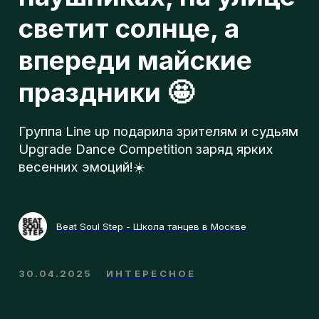
л
Группа Line up подарила зрителям и судьям
Upgrade Dance Competition заряд ярких
весенних эмоций!☀️
о
г
Beat Soul Step - Школа танцев в Москве
30.04.2025
ИНТЕРЕСНОЕ
п