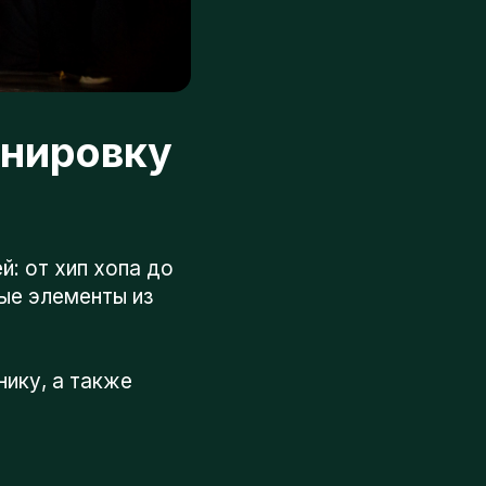
ировку
 хип хопа до
лементы из
 а также