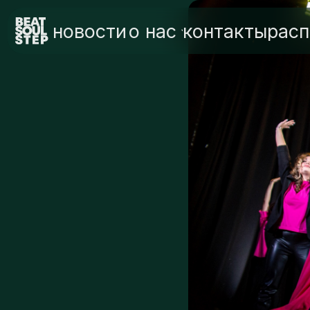
новости
о нас
контакты
расписа