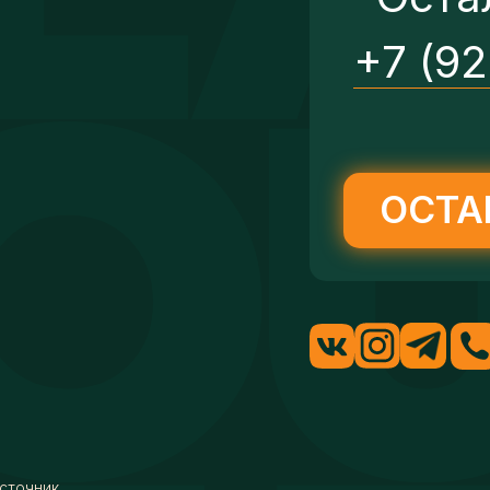
+7 (9
ОСТА
сточник