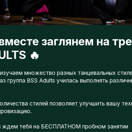
месте заглянем на трен
LTS 🔥
учаем множество разных танцевальных стилей: от
 группа BSS Adults училась выполнять различные э
ичества стилей позволяет улучшить вашу технику,
овизацию.
дем тебя на БЕСПЛАТНОМ пробном занятии