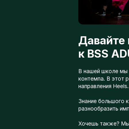
Давайте в
к BSS ADU
В нашей школе мы из
контемпа. В этот раз
направления Heels.
Знание большого кол
разнообразить импр
Хочешь также? Мы ж
м. Калужская