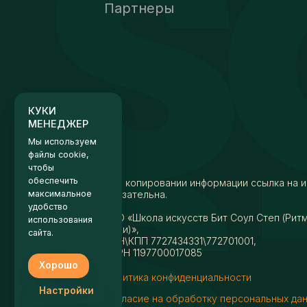
Партнеры
КУКИ
МЕНЕДЖЕР
Мы используем
файлы cookie,
чтобы
обеспечить
максимальное
удобство
использования
сайта.
При копировании информации ссылка на и
обязательна.
Хорошо
АНО «Школа искусств Бит Соул Степ (Рит
души)»,
Настройки
ИНН\КПП 7727434331\772701001,
ОГРН 1197700017085
Политика конфиденциальности
Согласие на обработку персональных да