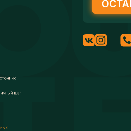
ОСТА
сточник
мичный шаг
нных