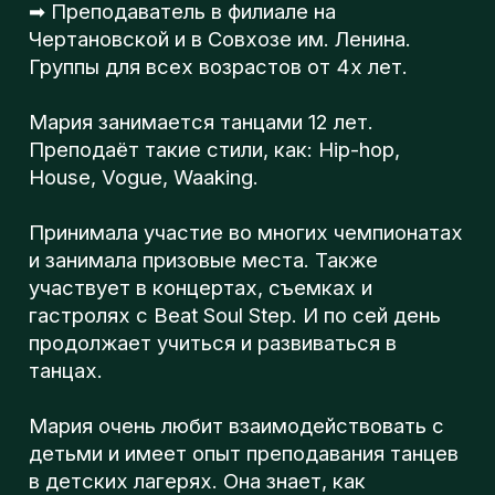
л
House, Vogue, Waaking.
Принимала участие во многих чемпионатах
о
и занимала призовые места. Также
участвует в концертах, съемках и
гастролях с Beat Soul Step. И по сей день
г
продолжает учиться и развиваться в
танцах.
Мария очень любит взаимодействовать с
п
детьми и имеет опыт преподавания танцев
в детских лагерях. Она знает, как
преподать так, чтобы ребёнок влюбился в
танцы и приходил на тренировки с
удовольствием.
💫 Если вы хотите подарить своему
ребёнку хобби, которое будет приносить
ему радость - записывайтесь на пробное
занятие!
🔥Записаться на первое пробное занятие
можно в сообщениях нашей группы или