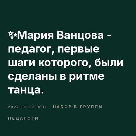
✨Мария Ванцова -
педагог, первые
шаги которого, были
сделаны в ритме
танца.
н
НАБОР В ГРУППЫ
2024-08-27 10:11
ПЕДАГОГИ
п
➡ Преподаватель в филиале на
Чертановской и в Совхозе им. Ленина.
о
Группы для всех возрастов от 4х лет.
Мария занимается танцами 12 лет.
Преподаёт такие стили, как: Hip-hop,