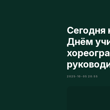
Сегодня н
Днём учи
хореограф
руководит
2025-10-05 20:55