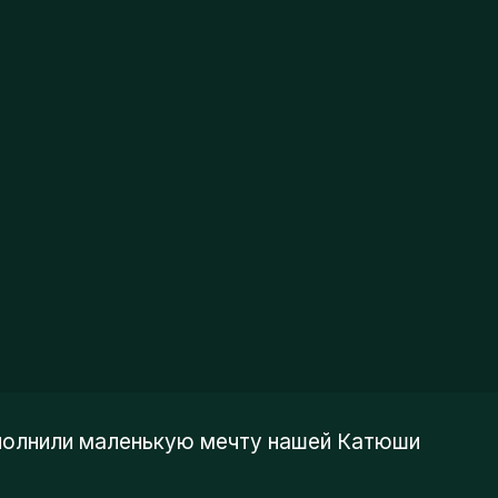
лнили маленькую мечту нашей Катюши
танцев в Москве