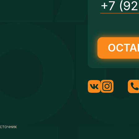
+7 (9
ОСТА
сточник