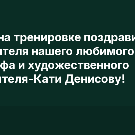
а тренировке поздравили
теля нашего любимого
а и художественного
еля-Кати Денисову!