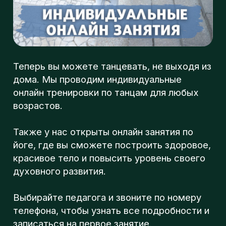
дома. Мы проводим индивидуальные
онлайн тренировки по танцам для любых
возрастов.
Также у нас открыты онлайн занятия по
йоге, где вы сможете построить здоровое,
красивое тело и повысить уровень своего
духовного развития.
Выбирайте педагога и звоните по номеру
телефона, чтобы узнать все подробности и
записаться на первое занятие.
+7 (929) 572-82-92
Хотите знать о нас больше?
Подписывайтесь на нас и будьте в курсе
того, что грядёт
Vk:
https://vk.com/beatsoulstep
Instagram:
https://www.instagram.com/beatsoulstep/
TikTok:
https://www.tiktok.com/@beatsoulstep?