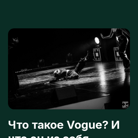
н
Что такое Vogue? И
п
что он из себя
представляет?
о
VogueDanceLab