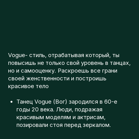
Изначально танец назывался
«presentation» (презентация), затем -
«perfomance» (представление). Прошло
несколько лет прежде чем появилось
название Vogue.
Vogue сочетает в себе танец, моду,
подиумную походку и позирование.
Vogue - это презентация себя и своего
образа.
VogueDanceLab
м. Коломенская
Суббота: 18:00-19:00
Педагог: Кати
Записаться на первое пробное занятие
можно
здесь