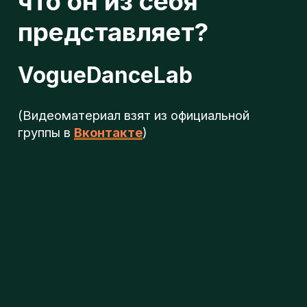
л
(Видеоматериал взят из официальной
группы в
Вконтакте
)
о
г
п