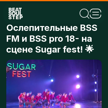
Ослепительные BSS
FM и BSS pro 18- на
сцене Sugar fest! 🌟
н
п
Ослепительные BSS FM и BSS pro 18- на
о
сцене Sugar fest! 🌟