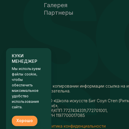
Галерея
Партнеры
КУКИ
МЕНЕДЖЕР
Мы используем
файлы cookie,
чтобы
обеспечить
максимальное
удобство
использования
сайта.
При копировании информации ссылка на и
обязательна.
Хорошо
АНО «Школа искусств Бит Соул Степ (Рит
Настройки
души)»,
ИНН\КПП 7727434331\772701001,
ОГРН 1197700017085
Политика конфиденциальности