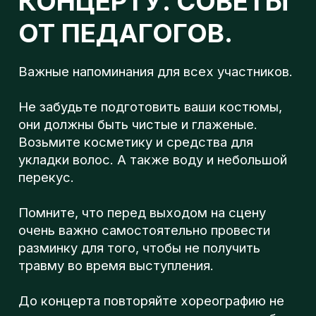
л
Не забудьте подготовить ваши костюмы,
они должны быть чистые и глаженые.
Возьмите косметику и средства для
о
укладки волос. А также воду и небольшой
перекус.
Помните, что перед выходом на сцену
г
очень важно самостоятельно провести
разминку для того, чтобы не получить
травму во время выступления.
п
До концерта повторяйте хореографию не
только в тренировочном зале, но и у себя
дома.
СОВЕТЫ ОТ ПЕДАГОГОВ Beat Soul Step.
⁃ «Смотри вперед, не на зрителей! Люби то,
что делаешь и получай удовольствие от
танца.»
⁃ «Волноваться перед выступлением - это
хорошо, значит ты дорожишь тем, что
делаешь. Адреналин и радость, которые