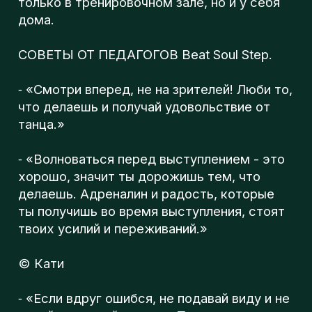
ты получишь во время выступления, стоят
твоих усилий и переживаний.»
© Кати
⁃ «Если вдруг ошибся, не подавай виду и не
теряйся, танцуй дальше. Помните, что вы
выходите на сцену с командой, чувствуйте
друг друга, вместе вы сила, у вас точно
всё получится.»
© Мария
⁃ «Главное-не забывайте наслаждаться
моментом сцены»
© Софья
⁃ «Не смотри в пол и улыбайся:) Все
однажды выходили на сцену впервые. Это
ваш первый шажочек в огромном мире
танца, так что вы уже наши звездочки!»