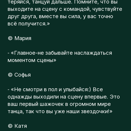
© Катя
⁃ «Отдайтесь моменту, кайфуйте. Вы
можете всё, главное верьте в себя!»
© Лина
⁃ «Вы все сможете, будьте увереннее!
Зарядите своей энергией весь зал!»
© Саша
Beat Soul Step - Школа танцев в Москве
ИНТЕРЕСНОЕ
2023-12-27 17:58