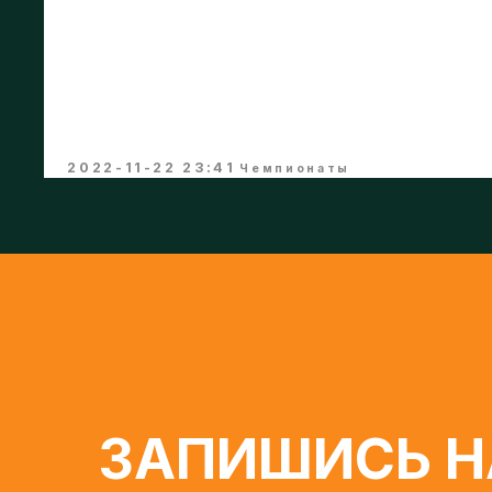
Дуня
и
Маша
заняли 2 место в номинаци
Давайте вместе поздравим девчонок!!
Beat Soul Step - Школа танцев в Москве
2022-11-22 23:41
Чемпионаты
ЗАПИШИСЬ НА