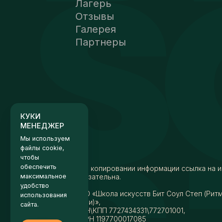
Лагерь
Отзывы
Галерея
Партнеры
КУКИ
МЕНЕДЖЕР
Мы используем
файлы cookie,
чтобы
обеспечить
максимальное
удобство
использования
сайта.
Хорошо
При копировании информации ссылка на и
обязательна.
Настройки
АНО «Школа искусств Бит Соул Степ (Рит
души)»,
ИНН\КПП 7727434331\772701001,
ОГРН 1197700017085