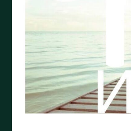
Йога означает дисциплину ума и тела. Она 
замкнутого круга. Практические занятия йо
стать отшельником и жить уединенно в гор