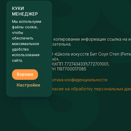
удобство
использования
сайта.
Хорошо
Настройки
При копировании информации ссылка на и
обязательна.
АНО «Школа искусств Бит Соул Степ (Рит
души)»,
ИНН\КПП 7727434331\772701001,
ОГРН 1197700017085
Политика конфиденциальности
Согласие на обработку персональных да