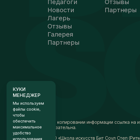
Педагоги
Отзывы
Новости
Партнеры
Лагерь
Отзывы
Галерея
КУКИ
Партнеры
МЕНЕДЖЕР
Мы используем
файлы cookie,
чтобы
обеспечить
максимальное
удобство
использования
сайта.
Хорошо
Настройки
При копировании информации ссылка на и
обязательна.
АНО «Школа искусств Бит Соул Степ (Рит