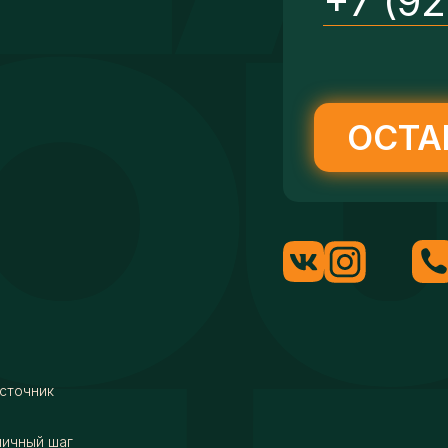
+7 (9
ОСТА
сточник
мичный шаг