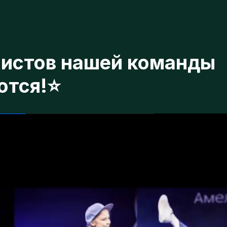
истов нашей команды
ся!⭐️