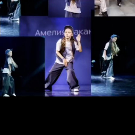
я из группы Hooligans на сцене GS champ! ✨